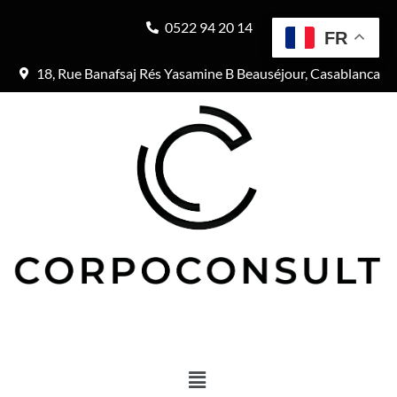
0522 94 20 14
FR
18, Rue Banafsaj Rés Yasamine B Beauséjour, Casablanca
Menu