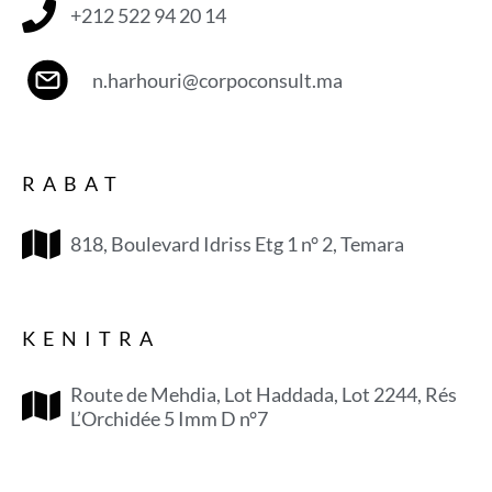
+212 522 94 20 14
n.harhouri@corpoconsult.ma
RABAT
818, Boulevard Idriss Etg 1 n° 2, Temara
KENITRA
Route de Mehdia, Lot Haddada, Lot 2244, Rés
L’Orchidée 5 Imm D n°7